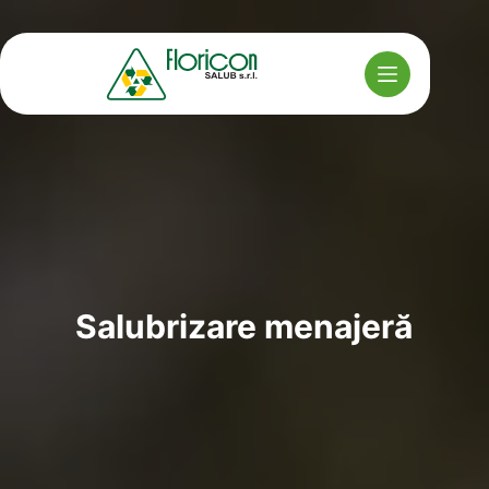
Sari
la
conținut
Salubrizare menajeră