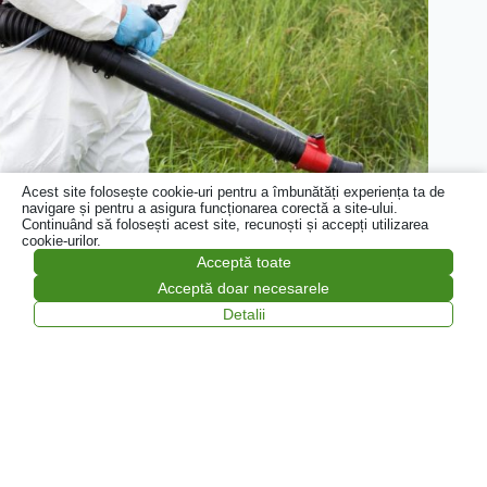
Acest site folosește cookie-uri pentru a îmbunătăți experiența ta de
navigare și pentru a asigura funcționarea corectă a site-ului.
Continuând să folosești acest site, recunoști și accepți utilizarea
cookie-urilor.
Acceptă toate
Acceptă doar necesarele
Dezinsectie spatii verzi si parcuri Campina
Detalii
10 iul. 2026
Consiliul Local Câmpina
,
Floricon Salub