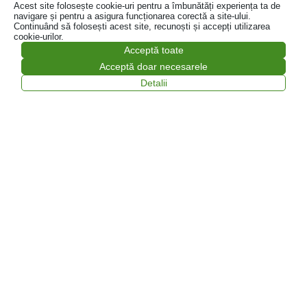
Acest site folosește cookie-uri pentru a îmbunătăți experiența ta de
navigare și pentru a asigura funcționarea corectă a site-ului.
Continuând să folosești acest site, recunoști și accepți utilizarea
cookie-urilor.
Acceptă toate
Acceptă doar necesarele
Detalii
Colectare și tratare profesională a
deșeurilor