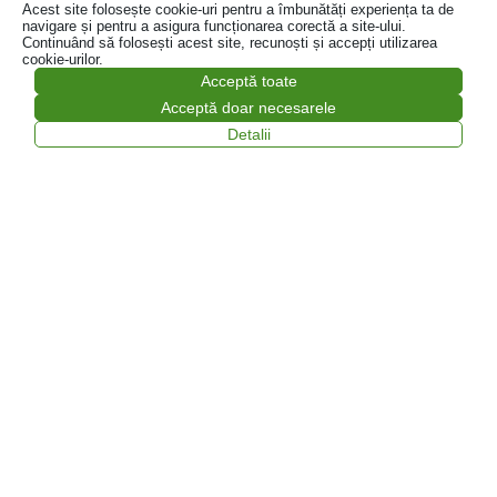
Acest site folosește cookie-uri pentru a îmbunătăți experiența ta de
navigare și pentru a asigura funcționarea corectă a site-ului.
Continuând să folosești acest site, recunoști și accepți utilizarea
cookie-urilor.
Acceptă toate
Acceptă doar necesarele
Detalii
Colectare și tratare profesională a
deșeurilor