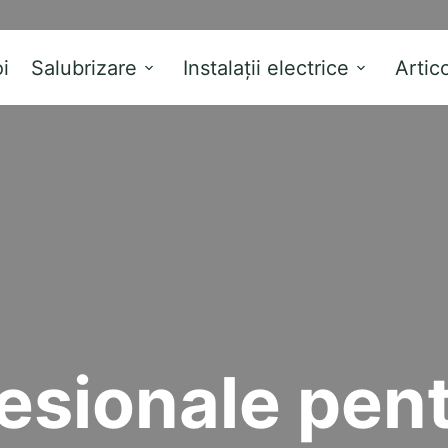
i
Salubrizare
Instalații electrice
Artic
fesionale pen