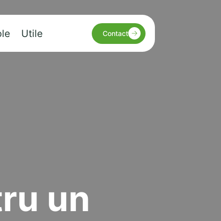
ole
Utile
Contact
tru un